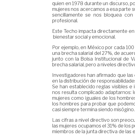
quien en 1978 durante un discurso, po
mujeres nos acercamos a esa parte su
sencillamente se nos bloquea con 
profesional.
Este Techo impacta directamente en 
bienestar social y emocional.
Por ejemplo, en México por cada 100 
una brecha salarial del 27%, de acu
junto con la Bolsa Institucional de 
brecha salarial, pero a niveles directi
Investigadores han afirmado que las
en la distribución de responsabilidade
Se han establecido reglas visibles e 
nos resulta complicado adaptarnos: l
mujeres como iguales de los hombres
los hombres para probar que podemo
casi siempre termina siendo misógino.
Las cifras a nivel directivo son preoc
las mujeres ocupamos el 31% de los p
miembros de la junta directiva de la