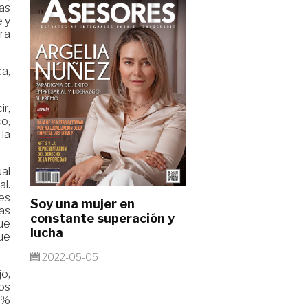
las
e y
ra
a,
r,
o,
la
al
al.
ces
Soy una mujer en
as
constante superación y
ue
lucha
ue
2022-05-05
jo,
os
 2%