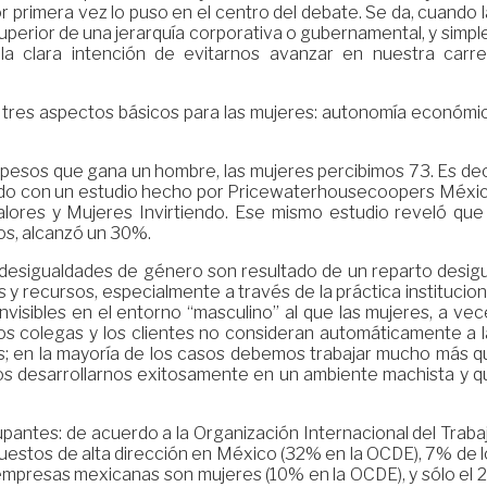
r primera vez lo puso en el centro del debate. Se da, cuando 
perior de una jerarquía corporativa o gubernamental, y simpl
la clara intención de evitarnos avanzar en nuestra carre
tres aspectos básicos para las mujeres: autonomía económic
pesos que gana un hombre, las mujeres percibimos 73. Es deci
erdo con un estudio hecho por Pricewaterhousecoopers Méxic
Valores y Mujeres Invirtiendo. Ese mismo estudio reveló que 
vos, alcanzó un 30%.
 desigualdades de género son resultado de un reparto desigu
s y recursos, especialmente a través de la práctica institucion
invisibles en el entorno “masculino” al que las mujeres, a ve
os colegas y los clientes no consideran automáticamente a l
; en la mayoría de los casos debemos trabajar mucho más q
s desarrollarnos exitosamente en un ambiente machista y q
upantes: de acuerdo a la Organización Internacional del Traba
uestos de alta dirección en México (32% en la OCDE), 7% de l
s empresas mexicanas son mujeres (10% en la OCDE), y sólo el