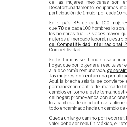
de las mujeres mexicanas son e
Desafortunadamente ocupamos meno
participación de 1 mujer por cada 10 h
En el país,
45
de cada 100 mujeres
que
78
de cada 100 hombres lo son. E
los hombres fue 1.7 veces mayor que 
mujeres al mercado laboral, nuestro p
de Competitividad Internacional 20
Competitividad.
En las familias se tiende a sacrifica
hogar, que por lo general resulta ser 
a la economía remunerada,
generalm
las mujeres enfrentan una penaliza
Aquí, la brecha salarial se conviert
permanezcan dentro del mercado labo
cambios en torno a este tema, nuestr
del hogar; promovamos con acciones 
los cambios de conducta se apliquen
todo encaminado hacia un cambio de c
Queda un largo camino por recorrer. E
valor debe ser real. En México, el re