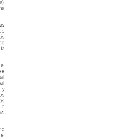
).
na
as
 de
ás
ce
la
del
rse
al,
al.
, y
os
eas
ue
s,
smo
ce,