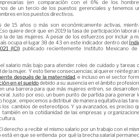
mpresarias (en comparación con el 6% de los hombres
s de un tercio de los puestos gerenciales y tenemos u
ombres en los puestos directivos.
 de 15 años o más son económicamente activas, mientr
so quiere decir que en 2019 la tasa de participación laboral
la de las mujeres. A pesar de los esfuerzos por incluir a m
aís ocupa el lugar 38 de 43 en este indicador dentro del
Índi
21 (ICI)
publicado recientemente Instituto Mexicano de 
r el salario más bajo para atender roles de cuidado y tareas 
el de la mujer. Y esto tiene consecuencias; al querer reintegra
ente después de la maternidad
, e incluso en el sector form
ción en el sueldo
debido a su ausencia en el ámbito profesion
e en una barrera para que más mujeres entren, se desarrollen
ral. Justo por eso, un buen punto de partida para generar l
o hogar, empecemos a distribuir de manera equitativa las tar
los cambios de estereotipos. Y ya avanzados, es preciso q
 también en la cotidianidad de las empresas y organizacione
ultura.
l derecho a recibir el mismo salario por un trabajo con el mi
to está en que se entienda por qué la brecha salarial permane